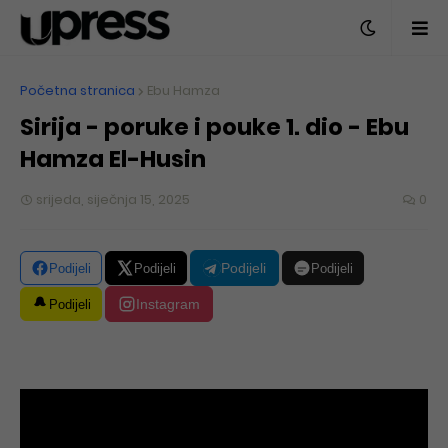
Početna stranica
Ebu Hamza
Sirija - poruke i pouke 1. dio - Ebu
Hamza El-Husin
srijeda, siječnja 15, 2025
0
Podijeli
Podijeli
Podijeli
Podijeli
Instagram
Podijeli