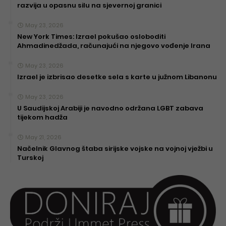
razvija u opasnu silu na sjevernoj granici
May 23, 2026
New York Times: Izrael pokušao osloboditi
Ahmadinedžada, računajući na njegovo vođenje Irana
May 23, 2026
Izrael je izbrisao desetke sela s karte u južnom Libanonu
May 23, 2026
U Saudijskoj Arabiji je navodno održana LGBT zabava
tijekom hadža
May 21, 2026
Načelnik Glavnog štaba sirijske vojske na vojnoj vježbi u
Turskoj