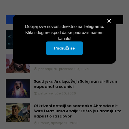
×
POPULARNO
AKTUELNO
KOMENTARI
Dobijaj sve novosti direktno na Telegramu.
Kontakt
Klikni dugme ispod da se pridružiš našem
kanalu!
utorak, kolovoza 06, 2024
Pridruži se
Šejh Abdullah el-Muhajsini: Stav prema
Dževlaniju
ponedjeljak, prosinca 09, 2024
Saudijska Arabija: Šejh Sulejman al-Ulvan
napadnut u sudnici
petak, veljače 20, 2026
Otkriveni detalji sa sastanka Ahmeda al-
Šare i Mazluma Abdija: Zašto je Barak ljutito
napustio razgovor
utorak, siječnja 20, 2026