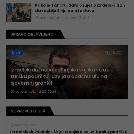
Kako je Tahriru-Šam osujetio izraelski plan
da razbije Siriju na tri države
ponedjeljak, prosinca 23, 2024
UPRAVO OBJAVLJENO⚡
Izrael
Izraelski dužnosnici: Sirijska vojska se uz
tursku podršku razvija u opasnu silu na
sjevernoj granici
subota, svibnja 23, 2026
NE PROPUSTITE 🔎
May 23, 2026
Izraelski dužnosnici: Sirijska vojska se uz tursku podršku