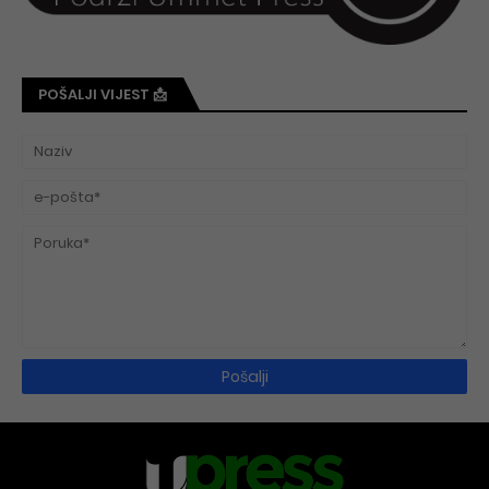
POŠALJI VIJEST 📩