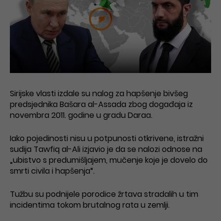
Sirijske vlasti izdale su nalog za hapšenje bivšeg
predsjednika Bašara al-Assada zbog događaja iz
novembra 2011. godine u gradu Daraa.
Iako pojedinosti nisu u potpunosti otkrivene, istražni
sudija Tawfiq al-Ali izjavio je da se nalozi odnose na
„ubistvo s predumišljajem, mučenje koje je dovelo do
smrti civila i hapšenja“.
Tužbu su podnijele porodice žrtava stradalih u tim
incidentima tokom brutalnog rata u zemlji.