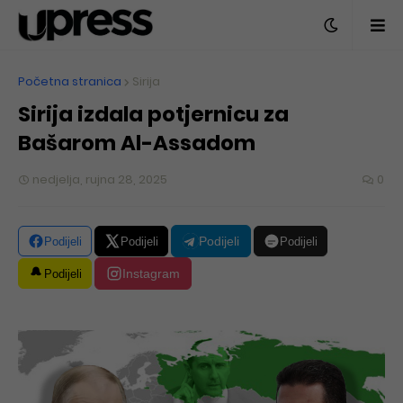
Početna stranica
Sirija
Sirija izdala potjernicu za
Bašarom Al-Assadom
nedjelja, rujna 28, 2025
0
Podijeli
Podijeli
Podijeli
Podijeli
Instagram
Podijeli