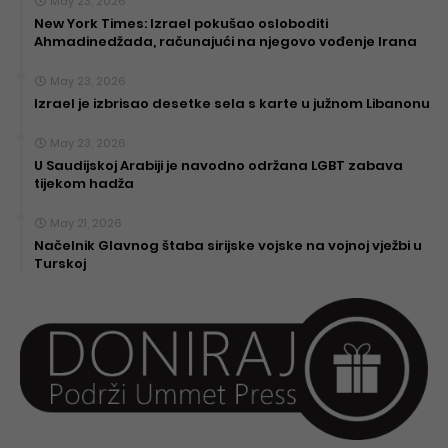
May 23, 2026
New York Times: Izrael pokušao osloboditi
Ahmadinedžada, računajući na njegovo vođenje Irana
May 23, 2026
Izrael je izbrisao desetke sela s karte u južnom Libanonu
May 23, 2026
U Saudijskoj Arabiji je navodno održana LGBT zabava
tijekom hadža
May 21, 2026
Načelnik Glavnog štaba sirijske vojske na vojnoj vježbi u
Turskoj