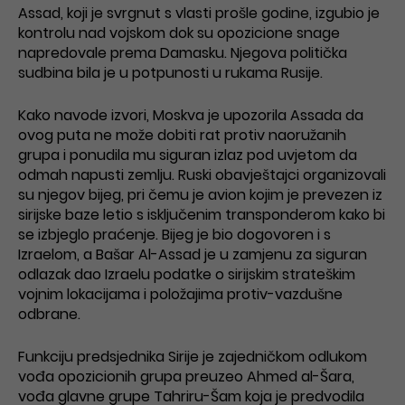
Assad, koji je svrgnut s vlasti prošle godine, izgubio je
kontrolu nad vojskom dok su opozicione snage
napredovale prema Damasku. Njegova politička
sudbina bila je u potpunosti u rukama Rusije.
Kako navode izvori, Moskva je upozorila Assada da
ovog puta ne može dobiti rat protiv naoružanih
grupa i ponudila mu siguran izlaz pod uvjetom da
odmah napusti zemlju. Ruski obavještajci organizovali
su njegov bijeg, pri čemu je avion kojim je prevezen iz
sirijske baze letio s isključenim transponderom kako bi
se izbjeglo praćenje. Bijeg je bio dogovoren i s
Izraelom, a Bašar Al-Assad je u zamjenu za siguran
odlazak dao Izraelu podatke o sirijskim strateškim
vojnim lokacijama i položajima protiv-vazdušne
odbrane.
Funkciju predsjednika Sirije je zajedničkom odlukom
vođa opozicionih grupa preuzeo Ahmed al-Šara,
vođa glavne grupe Tahriru-Šam koja je predvodila