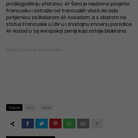
prošlogodišnju ofanzivu. Al-Šara je nedavno posjetio
Francusku i zatražio od francuskih vlasti da izda
potjernicu za Bašarom Al-Assadom, a s obzirom na
status Francuske u UN-u i značajnu imovinu porodice
Al-Assad u toj evropskoj zemlji koja ostaje blokirana.
PRIDRUŽITE NAM SE NA TELEGRAMU
Tagovi
Sirija
Vijesti