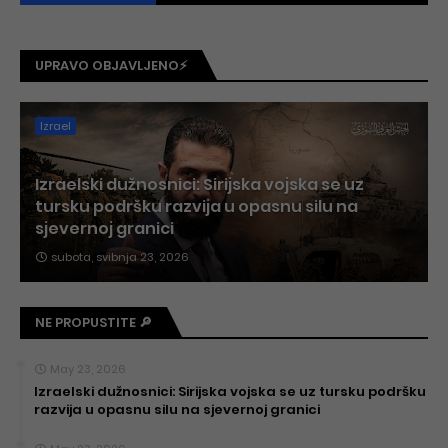
UPRAVO OBJAVLJENO⚡
Izrael
Izraelski dužnosnici: Sirijska vojska se uz
tursku podršku razvija u opasnu silu na
sjevernoj granici
subota, svibnja 23, 2026
NE PROPUSTITE 🔎
May 23, 2026
Izraelski dužnosnici: Sirijska vojska se uz tursku podršku
razvija u opasnu silu na sjevernoj granici