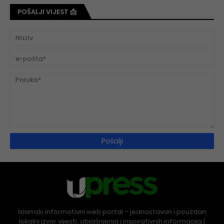
POŠALJI VIJEST 📩
Islamski informativni web portal – jednostavan i pouzdan
lokalni izvor vijesti, objašnjenja i inspirativnih informacija |