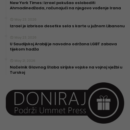
New York Times: Izrael pokušao osloboditi
Ahmadinedžada, računajući na njegovo vođenje Irana
May 23, 2026
Izrael je izbrisao desetke sela s karte u južnom Libanonu
May 23, 2026
U Saudijskoj Arabiji je navodno održana LGBT zabava
tijekom hadža
May 21, 2026
Načelnik Glavnog štaba sirijske vojske na vojnoj vježbi u
Turskoj