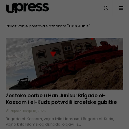
Prikazivanje postova s oznakom
Han Junis
Žestoke borbe u Han Junisu: Brigade el-
Kassam i el-Kuds potvrdili izraelske gubitke
srijeda, lipnja 18, 2025
Brigade el-Kassam, vojno krilo Hamasa, i Brigade el-Kuds,
vojno krilo Islamskog džihada, objavili s…