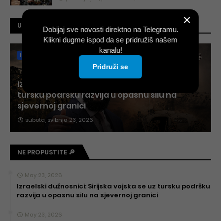
×
UPRAVO OBJAVLJENO⚡
Dobijaj sve novosti direktno na Telegramu.
Klikni dugme ispod da se pridružiš našem
kanalu!
Izrael
Pridruži se
Izraelski dužnosnici: Sirijska vojska se uz
tursku podršku razvija u opasnu silu na
sjevernoj granici
subota, svibnja 23, 2026
NE PROPUSTITE 🔎
May 23, 2026
Izraelski dužnosnici: Sirijska vojska se uz tursku podršku
razvija u opasnu silu na sjevernoj granici
May 23, 2026