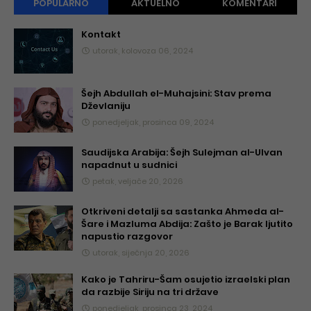
POPULARNO
AKTUELNO
KOMENTARI
Kontakt
utorak, kolovoza 06, 2024
Šejh Abdullah el-Muhajsini: Stav prema
Dževlaniju
ponedjeljak, prosinca 09, 2024
Saudijska Arabija: Šejh Sulejman al-Ulvan
napadnut u sudnici
petak, veljače 20, 2026
Otkriveni detalji sa sastanka Ahmeda al-
Šare i Mazluma Abdija: Zašto je Barak ljutito
napustio razgovor
utorak, siječnja 20, 2026
Kako je Tahriru-Šam osujetio izraelski plan
da razbije Siriju na tri države
ponedjeljak, prosinca 23, 2024