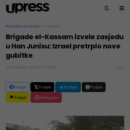
Početna stranica
Palestina
Brigade el-Kassam izvele zasjedu
u Han Junisu: Izrael pretrpio nove
gubitke
nedjelja, srpnja 27, 2025
0
Podijeli
Podijeli
Podijeli
Podijeli
Instagram
Podijeli