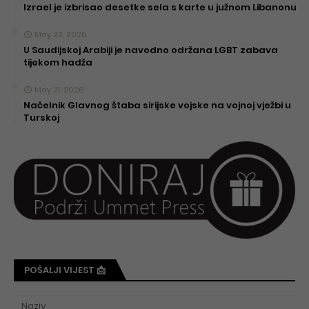
Izrael je izbrisao desetke sela s karte u južnom Libanonu
May 23, 2026
U Saudijskoj Arabiji je navodno održana LGBT zabava
tijekom hadža
May 21, 2026
Načelnik Glavnog štaba sirijske vojske na vojnoj vježbi u
Turskoj
POŠALJI VIJEST 📩