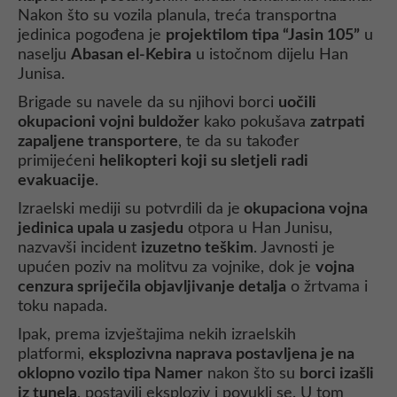
Nakon što su vozila planula, treća transportna
jedinica pogođena je
projektilom tipa “Jasin 105”
u
naselju
Abasan el-Kebira
u istočnom dijelu Han
Junisa.
Brigade su navele da su njihovi borci
uočili
okupacioni vojni buldožer
kako pokušava
zatrpati
zapaljene transportere
, te da su također
primijećeni
helikopteri koji su sletjeli radi
evakuacije
.
Izraelski mediji su potvrdili da je
okupaciona vojna
jedinica upala u zasjedu
otpora u Han Junisu,
nazvavši incident
izuzetno teškim
. Javnosti je
upućen poziv na molitvu za vojnike, dok je
vojna
cenzura spriječila objavljivanje detalja
o žrtvama i
toku napada.
Ipak, prema izvještajima nekih izraelskih
platformi,
eksplozivna naprava postavljena je na
oklopno vozilo tipa Namer
nakon što su
borci izašli
iz tunela
, postavili eksploziv i povukli se. U tom