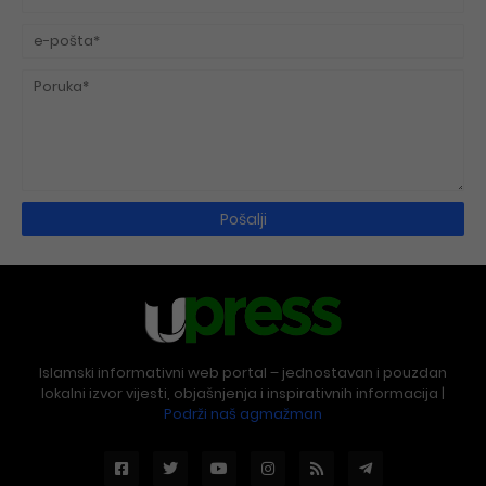
Islamski informativni web portal – jednostavan i pouzdan
lokalni izvor vijesti, objašnjenja i inspirativnih informacija |
Podrži naš agmažman