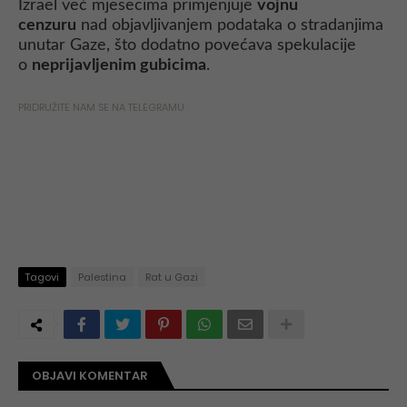
Izrael već mjesecima primjenjuje
vojnu
cenzuru
nad objavljivanjem podataka o stradanjima
unutar Gaze, što dodatno povećava spekulacije
o
neprijavljenim gubicima
.
PRIDRUŽITE NAM SE NA TELEGRAMU
Tagovi
Palestina
Rat u Gazi
OBJAVI KOMENTAR