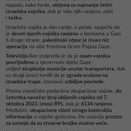
napadu, kako tvrde,
ubijena su najmanje četiri
izraelska vojnika
, dok je više njih ranjeno, neki
i
teško
.
Izraelska vojska je dan ranije, u petak, saopćila da
je
devet njenih vojnika ranjeno
u borbama u Gazi.
S druge strane,
palestinski otpor je izveo niz
operacija
na više frontova širom Pojasa Gaze.
Televizija
Kan
izvijestila je da je
osam vojnika
povrijeđeno
u sjevernom dijelu Gaze
uslijed
eksplozije municije unutar transportera
, dok
su drugi izvori tvrdili da je
zgrada srušena na
izraelske trupe
, izazvavši
ozbiljne povrede
.
Prema zvaničnim podacima okupacione vojske,
do
četvrtka navečer broj ubijenih vojnika od 7.
oktobra 2023. iznosi 895
, dok je
6134 ranjeno
.
Međutim,
okupacione vlasti strogo kontrolišu
informacije
o vojnim gubicima, što ostavlja
prostor
za sumnje da su stvarne brojke znatno veće
.