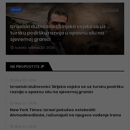
Izrael
Izraelski dužnosnici: Sirijska vojska se uz
tursku podršku razvija u opasnu silu na
sjevernoj granici
subota, svibnja 23, 2026
NE PROPUSTITE 🔎
May 23, 2026
Izraelski dužnosnici: Sirijska vojska se uz tursku podršku
razvija u opasnu silu na sjevernoj granici
May 23, 2026
New York Times: Izrael pokušao osloboditi
Ahmadinedžada, računajući na njegovo vođenje Irana
May 23, 2026