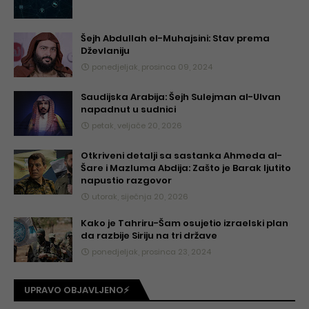
Šejh Abdullah el-Muhajsini: Stav prema
Dževlaniju
ponedjeljak, prosinca 09, 2024
Saudijska Arabija: Šejh Sulejman al-Ulvan
napadnut u sudnici
petak, veljače 20, 2026
Otkriveni detalji sa sastanka Ahmeda al-
Šare i Mazluma Abdija: Zašto je Barak ljutito
napustio razgovor
utorak, siječnja 20, 2026
Kako je Tahriru-Šam osujetio izraelski plan
da razbije Siriju na tri države
ponedjeljak, prosinca 23, 2024
UPRAVO OBJAVLJENO⚡