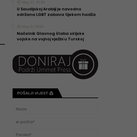
May 23, 2026
U Saudijskoj Arabiji je navodno
održana LGBT zabava tijekom hadža
May 21, 2026
Načelnik Glavnog štaba sirijske
vojske na vojnoj vježbi u Turskoj
POŠALJI VIJEST 📩