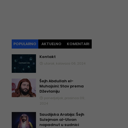
POPULARNO
AKTUELNO
KOMENTARI
Kontakt
utorak, kolovoza 06, 2024
Šejh Abdullah el-
Muhajsini: Stav prema
Dževlaniju
ponedjeljak, prosinca 09,
2024
Saudijska Arabija: Šejh
Sulejman al-Ulvan
napadnut u sudnici