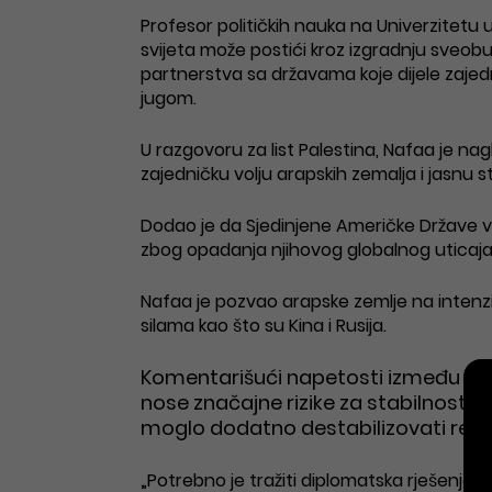
Profesor političkih nauka na Univerzitetu u
svijeta može postići kroz izgradnju sveobu
partnerstva sa državama koje dijele zajedn
jugom.
U razgovoru za list Palestina, Nafaa je nag
zajedničku volju arapskih zemalja i jasnu st
Dodao je da Sjedinjene Američke Države v
zbog opadanja njihovog globalnog uticaja 
Nafaa je pozvao arapske zemlje na intenziv
silama kao što su Kina i Rusija.
Komentarišući napetosti između Izrae
nose značajne rizike za stabilnost Bl
moglo dodatno destabilizovati regiju
„Potrebno je tražiti diplomatska rješenja ko