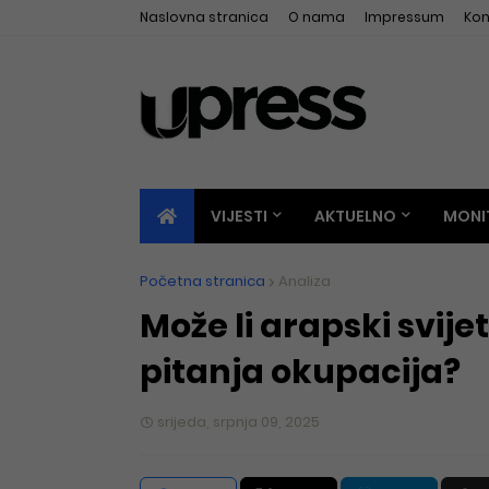
Naslovna stranica
O nama
Impressum
Kon
VIJESTI
AKTUELNO
MONI
Početna stranica
Analiza
Može li arapski svij
pitanja okupacija?
srijeda, srpnja 09, 2025