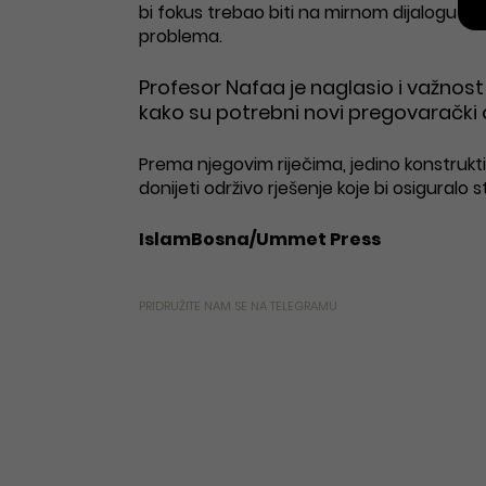
bi fokus trebao biti na mirnom dijalogu i 
problema.
Profesor Nafaa je naglasio i važnost
kako su potrebni novi pregovarački okvir
Prema njegovim riječima, jedino konstruk
donijeti održivo rješenje koje bi osiguralo 
IslamBosna/Ummet Press
PRIDRUŽITE NAM SE NA TELEGRAMU