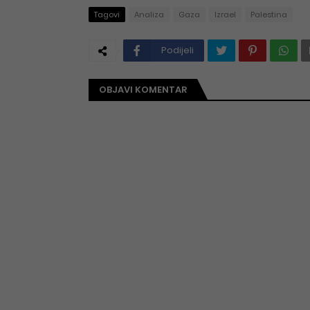
Tagovi
Analiza
Gaza
Izrael
Palestina
Podijeli
OBJAVI KOMENTAR