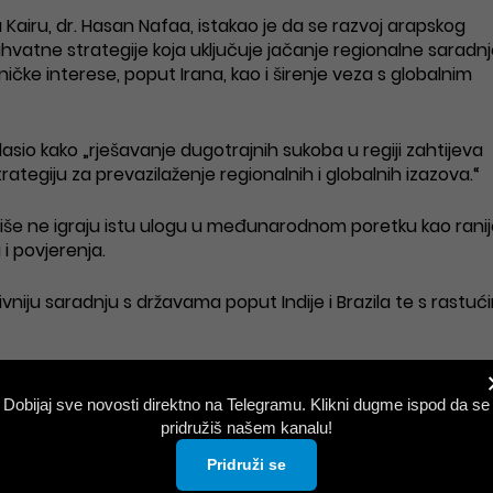
 Kairu, dr. Hasan Nafaa, istakao je da se razvoj arapskog
hvatne strategije koja uključuje jačanje regionalne saradnje
ičke interese, poput Irana, kao i širenje veza s globalnim
lasio kako „rješavanje dugotrajnih sukoba u regiji zahtijeva
rategiju za prevazilaženje regionalnih i globalnih izazova.“
iše ne igraju istu ulogu u međunarodnom poretku kao ranij
i povjerenja.
niju saradnju s državama poput Indije i Brazila te s rastuć
la i Irana, Nafaa je ocijenio da trenutni događaji
iskog istoka. Upozorio je da bi produžavanje konflik
Dobijaj sve novosti direktno na Telegramu. Klikni dugme ispod da se
 i usporiti razvojne procese.
pridružiš našem kanalu!
Pridruži se
ja bi umanjila rizik od eskalacije“, kazao je Nafaa, dodavši d