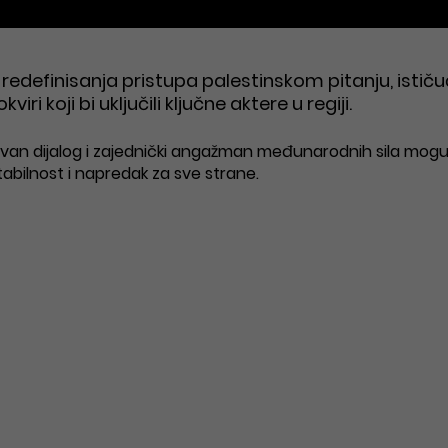
uključivanju šire međunarodne zajednice u rješavanje
 redefinisanja pristupa palestinskom pitanju, ističu
i koji bi uključili ključne aktere u regiji.
tivan dijalog i zajednički angažman međunarodnih sila mog
stabilnost i napredak za sve strane.