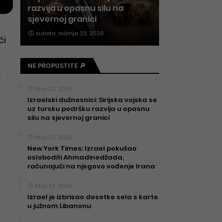
razvija u opasnu silu na
sjevernoj granici
subota, svibnja 23, 2026
ći
NE PROPUSTITE 🔎
u
May 23, 2026
Izraelski dužnosnici: Sirijska vojska se
uz tursku podršku razvija u opasnu
silu na sjevernoj granici
May 23, 2026
New York Times: Izrael pokušao
osloboditi Ahmadinedžada,
računajući na njegovo vođenje Irana
May 23, 2026
Izrael je izbrisao desetke sela s karte
u južnom Libanonu