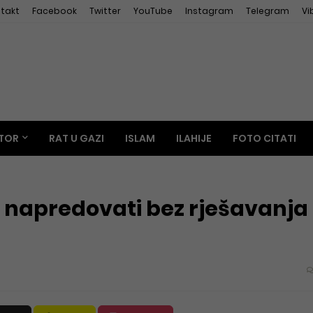
takt
Facebook
Twitter
YouTube
Instagram
Telegram
Vi
TOR
RAT U GAZI
ISLAM
ILAHIJE
FOTO CITATI
et napredovati bez rješavanja