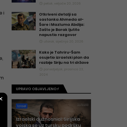
petak, veljače 20, 2026
 i
Otkriveni detalji sa
sastanka Ahmeda al-
Šare i Mazluma Abdija:
Zašto je Barak ljutito
napustio razgovor
utorak, siječnja 20, 2026
Kako je Tahriru-Šam
osujetio izraelski plan da
e,
razbije Siriju na tri države
ponedjeljak, prosinca 23,
2024
im
UPRAVO OBJAVLJENO⚡
×
ta
Izrael
Izraelski dužnosnici: Sirijska
a
vojska se uz tursku podršku